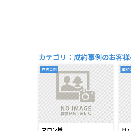
カテゴリ：成約事例のお客様
成約事例
成約
マロン様
H・