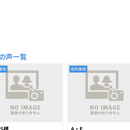
の声一覧
事例
成約事例
S様
A・E