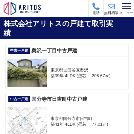
メニュー
電話
無料相談
株式会社アリトスの戸建て取引実
績
奥沢一丁目中古戸建
中古一戸建
東京都世田谷区奥沢
築39年 4LDK (壁芯 : 208.67㎡)
国分寺市日吉町中古戸建
中古一戸建
東京都国分寺市日吉町
築41年 4LDK (壁芯 : 77.01㎡)