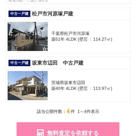
松戸市河原塚戸建
中古一戸建
千葉県松戸市河原塚
築51年 4LDK (壁芯 : 114.27㎡)
坂東市辺田 中古戸建
中古一戸建
茨城県坂東市辺田
築40年 4LDK (壁芯 : 113.97㎡)
4
該当公開件数：
件 1～4件表示
無料査定を依頼する